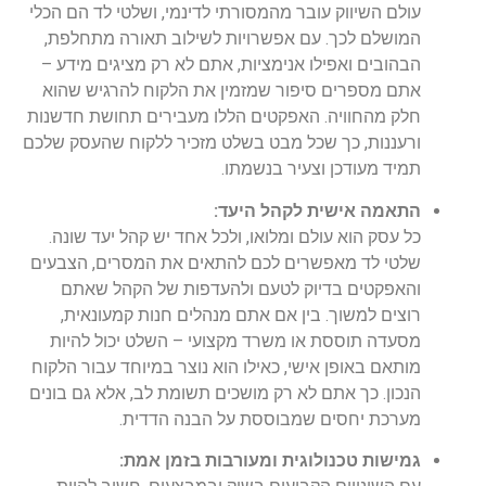
עולם השיווק עובר מהמסורתי לדינמי, ושלטי לד הם הכלי
המושלם לכך. עם אפשרויות לשילוב תאורה מתחלפת,
הבהובים ואפילו אנימציות, אתם לא רק מציגים מידע –
אתם מספרים סיפור שמזמין את הלקוח להרגיש שהוא
חלק מהחוויה. האפקטים הללו מעבירים תחושת חדשנות
ורעננות, כך שכל מבט בשלט מזכיר ללקוח שהעסק שלכם
תמיד מעודכן וצעיר בנשמתו.
התאמה אישית לקהל היעד:
כל עסק הוא עולם ומלואו, ולכל אחד יש קהל יעד שונה.
שלטי לד מאפשרים לכם להתאים את המסרים, הצבעים
והאפקטים בדיוק לטעם ולהעדפות של הקהל שאתם
רוצים למשוך. בין אם אתם מנהלים חנות קמעונאית,
מסעדה תוססת או משרד מקצועי – השלט יכול להיות
מותאם באופן אישי, כאילו הוא נוצר במיוחד עבור הלקוח
הנכון. כך אתם לא רק מושכים תשומת לב, אלא גם בונים
מערכת יחסים שמבוססת על הבנה הדדית.
גמישות טכנולוגית ומעורבות בזמן אמת: