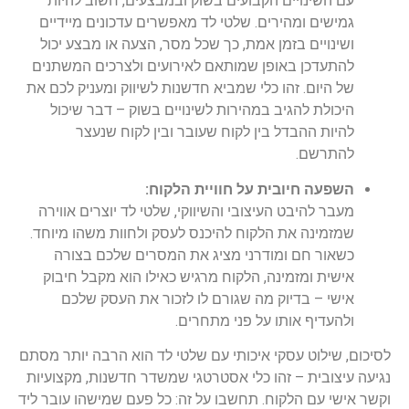
עם השינויים הקבועים בשוק ובמבצעים, חשוב להיות
גמישים ומהירים. שלטי לד מאפשרים עדכונים מיידיים
ושינויים בזמן אמת, כך שכל מסר, הצעה או מבצע יכול
להתעדכן באופן שמותאם לאירועים ולצרכים המשתנים
של היום. זהו כלי שמביא חדשנות לשיווק ומעניק לכם את
היכולת להגיב במהירות לשינויים בשוק – דבר שיכול
להיות ההבדל בין לקוח שעובר ובין לקוח שנעצר
להתרשם.
השפעה חיובית על חוויית הלקוח:
מעבר להיבט העיצובי והשיווקי, שלטי לד יוצרים אווירה
שמזמינה את הלקוח להיכנס לעסק ולחוות משהו מיוחד.
כשאור חם ומודרני מציג את המסרים שלכם בצורה
אישית ומזמינה, הלקוח מרגיש כאילו הוא מקבל חיבוק
אישי – בדיוק מה שגורם לו לזכור את העסק שלכם
ולהעדיף אותו על פני מתחרים.
לסיכום, שילוט עסקי איכותי עם שלטי לד הוא הרבה יותר מסתם
נגיעה עיצובית – זהו כלי אסטרטגי שמשדר חדשנות, מקצועיות
וקשר אישי עם הלקוח. תחשבו על זה: כל פעם שמישהו עובר ליד