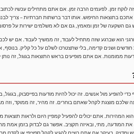
שזה לוקח זמן. לפעמים הרבה זמן. אם אתם מתחילים עכשיו לכתוב
 אתכם בתוצאות החיפוש. אותו דבר ברשתות חברתיות – צריך לבנות 
רש גם השקעה של זמן ומאמץ, גם אם לא משלמים ישירות על פרסום
ורגני הוא שברגע שזה מתחיל לעבוד, זה ממשיך לעבוד. אם יש לכם
חודשים ושנים קדימה, בלי שתצטרכו לשלם על כל קליק. בנוסף, אנ
עות ממומנות. אם אתם מופיעים בראש התוצאות בגוגל, זה נותן 
די להופיע מול אנשים. זה יכול להיות מודעות בפייסבוק, בגוגל, 
שלכם מוצגת לקהל שאתם בוחרים. זה מהיר, זה ממוקד, וזה מב
 הוא המהירות. אתם יכולים להפעיל קמפיין היום ולראות תוצאות מ
את המודעה, מתי, ובאיזה תקציב. אפשר גם לבדוק בזמן אמת מה 
 ומדויק, בעיקר אם אתם רוצים להגיע לקהל ספציפי או לקדם מב