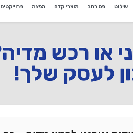
שילוט
פס רחב
מוצרי קדם
הפצה
פרוייקטים
י או רכש מדיה?
ן לעסק שלך!