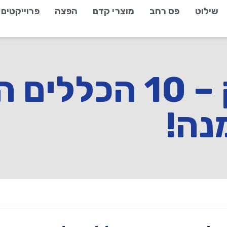
שילוט
פס רחב
מוצרי קדם
הפצה
פרוייקטים
שלט לעסק – 10 הכ
נה!