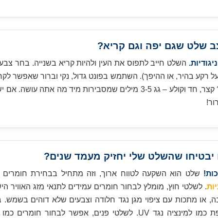
גודיות.
השלט חייב לתפוס את העין ולהיות קריא בשנייה. בחר צבעי
 רקע בהיר, או ההיפך). השתמש בפונט גדול, נקי וברור שאפשר לקר
וברכב נוסע. המסר? קצר, חד וקולע – גג 3-5 מילים שמסבירות מיד מה אתה 
ור!
ות!
שלט הוא השקעה לטווח ארוך, וזה מתחיל בבחירת חומרים 
ות
. לשלטי חוץ, מומלץ לבחור חומרים עמידים לתנאי מזג האוויר היש
, או מתכות עם ציפוי מגן נגד חלודה וצבעים שלא דוהים בשמש. בא
ודא שיש הגנה נוספת כמו למינציה נגד UV. לשלטי פנים, אפשר לבחור ח