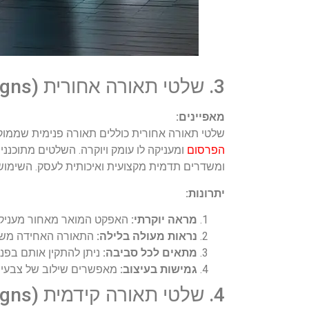
3. שלטי תאורה אחורית (Backlit Signs)
מאפיינים:
שלטי תאורה אחורית כוללים תאורה פנימית שממוק
הפרסום
ומעניקה לו עומק ויוקרה. השלטים מתוכננ
ומשדרים תדמית מקצועית ואיכותית לעסק. השימוש 
יתרונות:
מראה יוקרתי:
האפקט המואר מאחור מעניק ע
נראות מעולה בלילה:
התאורה האחידה משפר
מתאים לכל סביבה:
ניתן להתקין אותם בפנ
גמישות בעיצוב:
מאפשרים שילוב של צבעים,
4. שלטי תאורה קידמית (Frontlit Signs)