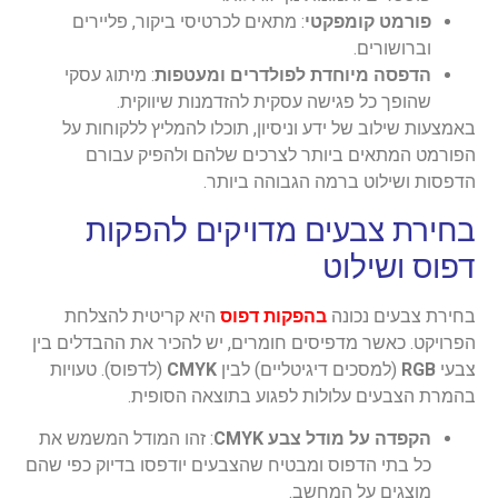
פורמט קומפקטי
: מתאים לכרטיסי ביקור, פליירים
וברושורים.
הדפסה מיוחדת לפולדרים ומעטפות
: מיתוג עסקי
שהופך כל פגישה עסקית להזדמנות שיווקית.
באמצעות שילוב של ידע וניסיון, תוכלו להמליץ ללקוחות על
הפורמט המתאים ביותר לצרכים שלהם ולהפיק עבורם
הדפסות ושילוט ברמה הגבוהה ביותר.
בחירת צבעים מדויקים להפקות
דפוס ושילוט
בחירת צבעים נכונה
בהפקות דפוס
היא קריטית להצלחת
הפרויקט. כאשר מדפיסים חומרים, יש להכיר את ההבדלים בין
צבעי
RGB
(למסכים דיגיטליים) לבין
CMYK
(לדפוס). טעויות
בהמרת הצבעים עלולות לפגוע בתוצאה הסופית.
הקפדה על מודל צבע CMYK
: זהו המודל המשמש את
כל בתי הדפוס ומבטיח שהצבעים יודפסו בדיוק כפי שהם
מוצגים על המחשב.