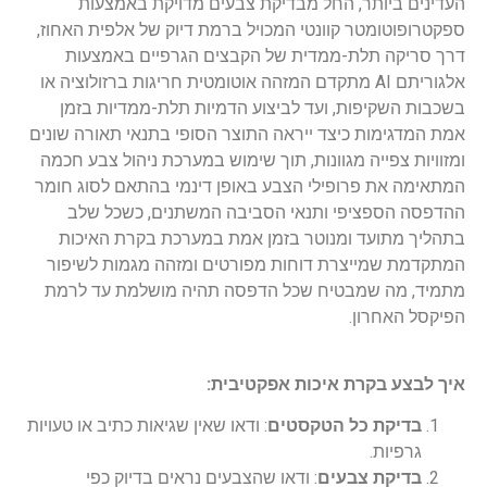
העדינים ביותר, החל מבדיקת צבעים מדויקת באמצעות
ספקטרופוטומטר קוונטי המכויל ברמת דיוק של אלפית האחוז,
דרך סריקה תלת-ממדית של הקבצים הגרפיים באמצעות
אלגוריתם AI מתקדם המזהה אוטומטית חריגות ברזולוציה או
בשכבות השקיפות, ועד לביצוע הדמיות תלת-ממדיות בזמן
אמת המדגימות כיצד ייראה התוצר הסופי בתנאי תאורה שונים
ומזוויות צפייה מגוונות, תוך שימוש במערכת ניהול צבע חכמה
המתאימה את פרופילי הצבע באופן דינמי בהתאם לסוג חומר
ההדפסה הספציפי ותנאי הסביבה המשתנים, כשכל שלב
בתהליך מתועד ומנוטר בזמן אמת במערכת בקרת האיכות
המתקדמת שמייצרת דוחות מפורטים ומזהה מגמות לשיפור
מתמיד, מה שמבטיח שכל הדפסה תהיה מושלמת עד לרמת
הפיקסל האחרון.
איך לבצע בקרת איכות אפקטיבית:
בדיקת כל הטקסטים
: ודאו שאין שגיאות כתיב או טעויות
גרפיות.
בדיקת צבעים
: ודאו שהצבעים נראים בדיוק כפי