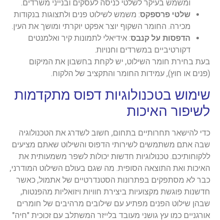
ומשמש בעיקר לשלטי כניסה לעסקים ובנייני משרדים.
שלטי פרספקס
: משמש לשילוט פנים ולתצוגות בנקודות
מכירה. החומר השקוף יוצר אפקט יוקרתי ומושך את העין.
הדפסות על קנבס
: אידיאלי לתמונות קיר ואלמנטים
דקורטיביים במשרדים וחנויות.
בעת בחירת חומר השילוט, יש לקחת בחשבון את המיקום
(פנים או חוץ), עמידות החומר והתקציב של הלקוח.
שימוש בטכנולוגיות דפוס מתקדמות
לשיפור האיכות
כדי להישאר תחרותיים בתחום, חשוב לשדרג את הטכנולוגיה
שבה אתם משתמשים לשירותי הדפוס והשילוט שאתם מציעים
ללקוחותיכם. טכנולוגיות חדשות יכולות לשפר משמעותית את
האיכות ואת התוצאה הסופית. מה שגם בעולם השילוט המודרני,
כבר לא מסתפקים בפתרונות הסטנדרטיים של אתמול, כאשר
חדשנות פוגשת מקצועיות ביצירת חוויות ויזואליות מהפנטות,
שבהן שילוט הפנים מפתיע עם שילובים מרהיבים של חומרים
אורגניים כמו עץ גושני מעובד בלייזר המשתלב עם זכוכית "חיה"