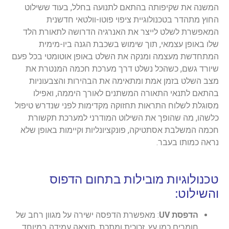
המשנה את שקיפותה בהתאם לתנועה בחלל, בעוד ששילוט
החוץ מתהדר בטכנולוגיית ציפוי פוטו-וולטאי חדשנית
המאפשרת לשלט לייצר את האנרגיה הדרושה לתאורת הלד
שלו באופן עצמאי, תוך שימוש בשכבת הגנה ביו-מימית
המתחדשת מעצמה ומנקה את השלט באופן אוטומטי בכל פעם
שיורד גשם, כשהכל נשלט דרך מערכת חכמה המנטרת את
מצב השלט בזמן אמת ומתאימה את הבהירות והצבעוניות
בהתאם לתנאי התאורה המשתנים לאורך היממה, ואפילו
מסוגלת לשלוח התראות תחזוקה מקדימות לפני שנדרש טיפול
כלשהו, מה שהופך את השילוט המודרני למערכת תקשורת
חכמה המשלבת אסתטיקה, פונקציונליות וקיימות באופן שלא
נראה כמותו בעבר.
טכנולוגיות מובילות בתחום הדפוס
והשילוט:
הדפסת UV
: מאפשרת הדפסה ישירה על מגוון רחב של
חומרים כמו עץ, זכוכית ומתכת. תוצאה עמידה במיוחד