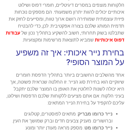
הלקוחות מוצפים במסרים דיגיטליים, חומרי דפוס ושילוט
איכותיים יכולים להוות יתרון משמעותי. הם מספקים נוכחות
פיזית עוצמתית שמותירה רושם ארוך טווח, ומסייעים לחזק את
תדמית המותג שלכם בצורה אפקטיבית. לכן, כדי להבטיח
שתבלטו בשוק תחרותי, חשוב להשקיע בתהליך נכון של
עבודות
דפוס איכותיות
שמביא לתוצאות מרשימות ומקצועיות.
בחירת נייר איכותי: איך זה משפיע
על המוצר הסופי?
אחד מהשלבים החשובים ביותר בתהליך הדפסת חומרים
שיווקיים הוא בחירת סוג הנייר. זו החלטה שנראית פשוטה, אך
היא יכולה לשנות לחלוטין את האופן בו המוצר שלכם יתקבל
בעיני הלקוח. אם אתם מציעים ללקוחות שלכם הדפסות ושילוט,
עליכם להקפיד על בחירת הנייר המתאים:
נייר כרומו מבריק
: מתאים לפוסטרים, קטלוגים
וברושורים. מעניק צבעים חדים וברק שמושך את העין.
נייר כרומו מט
: מספק מראה מעודן יותר ומונע