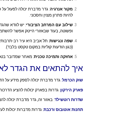
מקור אנרגיה
: גדר מדברת יכולה לפעול על 
להיות פתרון מצוין וחסכוני.
שילוב עם המרחב הציבורי
: יש לוודא שהגד
ופשוטה, בעוד שבאזורי הייטק אפשר להשתמש ב
שפה ונגישות
: תל אביב היא עיר רב-תרבותי
(כגון הודעות קוליות במקום טקסט בלבד).
אחזקה ותמיכה טכנית
: מאחר שמדובר בטכנ
איך להתאים את הגדר לאזו
שוק הכרמל
:
גדר מדברת יכולה לספק מידע על הדוכני
פארק הירקון
: גדרות בפארק יכולות להציע הדרכות
שדרות רוטשילד
: באזור זה, גדר מדברת יכולה לה
תחנות אוטובוס ורכבת
: גדרות מדברות יכולות לעז