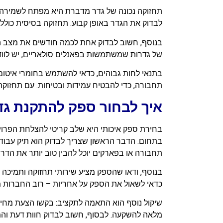
תחזוקה נכונה של גדר מדברת היא מפתח לשמירה על
לבדוק את הגדר באופן קבוע. תחזוקה בסיסית כוללת 
בנוסף, חשוב לבדוק אחת לכמה חודשים את מצב הח
של גדרות שמשתמשות בפאנלים סולאריים, יש לווד
בתנאי לחות גבוהים, כדאי להשתמש בחומרי איטום 
תחבורה, כדי להבטיח עמידות ובטיחות. עם תחזוקה נכונה, גדר מדבר
איך לבחור ספק להתקנת גד
בחירת ספק איכותי היא שלב קריטי להצלחת הפרוי
בתחום. הדבר הראשון שצריך לבדוק הוא תיק עבו
תחבורה או בפארקים יוכל להבין טוב יותר את הדריש
בנוסף, ודאו שהספק מציע שירותי תחזוקה ותמיכה
כדאי לשאול את הספק על אחריות – רוב החברות מציעות אחריות של 12-24 חודשים, אך עדיף לבחו
שיקול נוסף הוא התאמה לתקציב: בקשו הצעת מחיר
מלאה להשקעה. לבסוף, חשוב לבדוק חוות דעת והמל