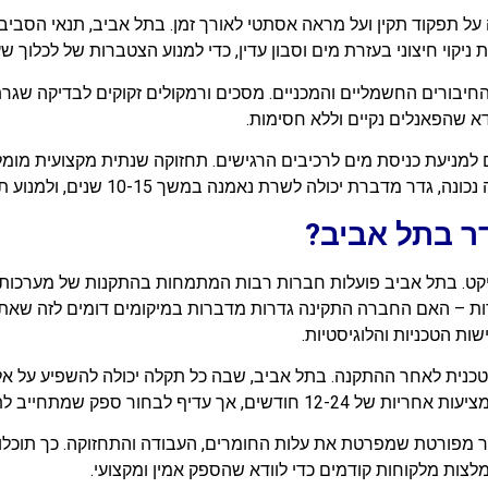
 תפקוד תקין ועל מראה אסתטי לאורך זמן. בתל אביב, תנאי הסביבה
ניקוי חיצוני בעזרת מים וסבון עדין, כדי למנוע הצטברות של לכלוך ש
יבורים החשמליים והמכניים. מסכים ורמקולים זקוקים לבדיקה שגרת
א שהפאנלים נקיים וללא חסימות.
למניעת כניסת מים לרכיבים הרגישים. תחזוקה שנתית מקצועית מומל
ת יכולה לשרת נאמנה במשך 10-15 שנים, ולמנוע תקלות יקרות.
ר בתל אביב?
קט. בתל אביב פועלות חברות רבות המתמחות בהתקנות של מערכות ח
דות – האם החברה התקינה גדרות מדברות במיקומים דומים לזה שאת
ות הטכניות והלוגיסטיות.
 טכנית לאחר ההתקנה. בתל אביב, שבה כל תקלה יכולה להשפיע על א
ר ספק שמתחייב לתמוך גם מעבר לכך.
 מפורטת שמפרטת את עלות החומרים, העבודה והתחזוקה. כך תוכלו 
צות מלקוחות קודמים כדי לוודא שהספק אמין ומקצועי.