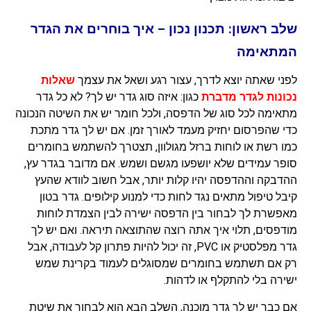
שלב ראשון: תכנון נכון – איך בוחרים את הגדר
המתאימה
לפני שאתה יוצא לדרך, עצור רגע ושאל את עצמך
שאלות
נכונות לגדר מדברת
כגון: איזה סוג גדר יש לך? לא כל גדר
מתאימה לכל סוג של הדפסה, ולכל חומר יש את השיטה הנכונה
כדי שהפרסום יחזיק מעמד לאורך זמן. אם יש לך גדר מתכת
כמו רשת או לוחות ברזל מגולוון, תצטרך להשתמש בחומרים
סופר עמידים שלא יושפעו מגשם ושמש. אם מדובר בגדר עץ,
ההדבקה וההדפסה יהיו קלות יותר, אבל חשוב לוודא שהעץ
קיבל טיפול מתאים נגד לחות כדי למנוע קילופים. גדר בטון
מאפשרת לך לבחור בין הדפסה ישירה לבין הצמדת לוחות
מודפסים, תלוי איך אתה רוצה שהתוצאה תיראה. ואם יש לך
גדר מפלסטיק או PVC, זה יכול להיות פתרון קל לעבודה, אבל
רק אם תשתמש בחומרים שמסוגלים לעמוד בקרינת שמש
ישירה בלי להתקלף או לדהות.
אם כבר יש לך גדר מוכנה, השלב הבא הוא לבחור את שיטת