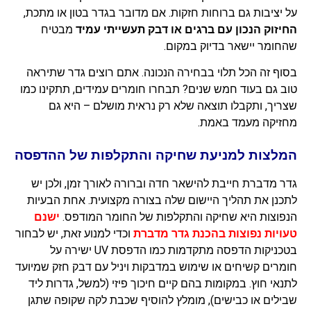
על יציבות גם ברוחות חזקות. אם מדובר בגדר בטון או מתכת,
החיזוק הנכון עם ברגים או דבק תעשייתי עמיד
מבטיח
שהחומר יישאר בדיוק במקום.
בסוף זה הכל תלוי בבחירה הנכונה. אתם רוצים גדר שתיראה
טוב גם בעוד חמש שנים? תבחרו חומרים עמידים, תתקינו כמו
שצריך, ותקבלו תוצאה שלא רק נראית מושלם – היא גם
מחזיקה מעמד באמת.
המלצות למניעת שחיקה והתקלפות של ההדפסה
גדר מדברת חייבת להישאר חדה וברורה לאורך זמן, ולכן יש
לתכנן את תהליך היישום שלה בצורה מקצועית. אחת הבעיות
הנפוצות היא שחיקה והתקלפות של החומר המודפס.
ישנם
טעויות נפוצות בהכנת גדר מדברת
וכדי למנוע זאת, יש לבחור
בטכניקות הדפסה מתקדמות כמו הדפסת UV ישירה על
חומרים קשיחים או שימוש במדבקות ויניל עם דבק חזק שמיועד
לתנאי חוץ. במקומות בהם קיים חיכוך פיזי (למשל, גדרות ליד
שבילים או כבישים), מומלץ להוסיף שכבת לקה שקופה שתגן