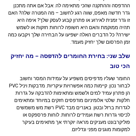
ההדפסה וההתקנה שהכי מתאימה לה. אבל אם אתה מתכנן
גדר חדשה מאפס, שווה רגע לחשוב – מה המטרה שלה? האם
זו גדר זמנית לאירוע או פתרון קבוע לעסק שלך? איפה היא
תהיה ממוקמת והאם היא חשופה לרוחות חזקות או לשמש
ישירה? כל הדברים האלה ישפיעו על הבחירה שלך ויקבעו כמה
זמן הפרסום שלך יחזיק מעמד.
שלב שני: בחירת החומרים להדפסה – מה יחזיק
הכי טוב
החומר שעליו מדפיסים משפיע על עמידות המסר וחשוב
לבחור נכון. קיימות כמה אפשרויות עיקריות. מדבקות ויניל PVC
הן פתרון עמיד למים ולשמש ומתאימות להדבקה על גדרות
חלקות. שלטי אלומיניום מודפסים חזקים במיוחד ומתאימים
לגדרות ברזל ובטון. באנרים מבד PVC רשת מש משמשים
לכיסוי גדרות רשת ועמידים לרוחות. לוחות פרספקס או
פוליקרבונט מעניקים מראה יוקרתי אך מתאימים בעיקר
למקומות מוגנים מפני ונדליזם.