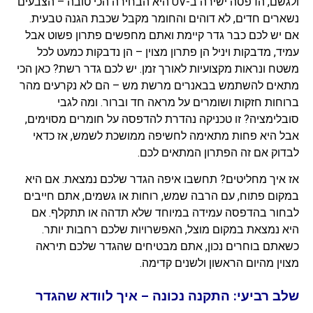
ולגשם, הדפסה ישירה ב-UV היא הבחירה הכי טובה – הצבעים
נשארים חדים, לא דוהים והחומר מקבל שכבת הגנה טבעית.
אם יש לכם כבר גדר קיימת ואתם מחפשים פתרון פשוט אבל
עמיד, מדבקות ויניל הן פתרון מצוין – הן נדבקות כמעט לכל
משטח ונראות מקצועיות לאורך זמן. יש לכם גדר רשת? כאן הכי
מתאים להשתמש בבאנרים מרשת מש – הם לא נקרעים מהר
ברוחות חזקות ושומרים על מראה חד וברור. ומה לגבי
סובלימציה? זו טכניקה נהדרת להדפסה על חומרים מסוימים,
אבל היא פחות מתאימה לחשיפה ממושכת לשמש, אז כדאי
לבדוק אם זה הפתרון המתאים לכם.
אז איך מחליטים? תחשבו איפה הגדר שלכם נמצאת. אם היא
במקום פתוח, עם הרבה שמש, רוחות או גשמים, אתם חייבים
לבחור בהדפסה עמידה במיוחד שלא תדהה או תתקלף. אם
היא נמצאת במקום מוצל, האפשרויות שלכם רחבות יותר.
כשאתם בוחרים נכון, אתם מבטיחים שהגדר שלכם תיראה
מצוין מהיום הראשון ולשנים קדימה.
שלב רביעי: התקנה נכונה – איך לוודא שהגדר