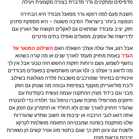
מדפיסים ומתקינים גדר מדברת בצורה מקצועית ויעילה.
חשבת פעם למה דווקא גדר מפאנל מבודד היא הבחירה
הנפוצה ביותר בישראל? הסיבה פשוטה – היא מספקת פתרון
חזק, יציב ומבודד שמתאים גם לאקלים הקשוח של הארץ וגם
לדרישות של עסקים, מפעלים ואפילו בתים פרטיים.
אבל רגע, אולי עולה אצלך השאלה האם
השילוט המואר על
הגדר
באמת מחזיק מעמד לאורך שנים או מה קורה כשהוא
נחשף לשמש, גשם ורוחות חזקות החשש הזה טבעי אבל אין לך
מה לדאוג כי אצלנו ב-IDI אנחנו משתמשים בפאנלים מבודדים
איכותיים במיוחד שמורכבים משכבות פלדה מגולוונת בשילוב
ליבת פוליאוריתן מוקצף בצפיפות גבוהה מה שנותן גם חוזק
מבני וגם בידוד מצוין ההתקנה עצמה נעשית בקפדנות עם
חיזוקים מפרופילי מתכת שעברו טיפול נגד חלודה כדי להבטיח
שהגדר תחזיק לאורך שנים ולא תחליד או תתפרק עם הזמן אם
אתה דואג לגבי הרכבה או יציבות אז חשוב שתדע שהגדרות
שלנו מותקנות בשיטה שמבטיחה התאמה מושלמת לקרקע
ולשטח עם עיגון חזק כך שגם בתנאי מזג אוויר קשים הן נשארות
יציבות ונראות מצוין