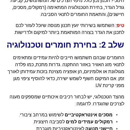
חינוכי? תכנון נכון כולל מיפוי הצרכים של המשתמשים, קביעת
גודל הגדר, בחירת הטכנולוגיה המתאימה (רמקולים, מסכים,
חיישנים), והתאמת החומרים לתנאי הסביבה.
טיפ:
השתמשו בשירותי יועץ תכנון מנוסה שיוכל לעזור לכם
לתכנן את הגדר בצורה המותאמת ביותר למיקום ולדרישות.
שלב 2: בחירת חומרים וטכנולוגיה
החומרים שבהם תשתמשו חייבים להיות עמידים ומתאימים
לתנאי מזג האוויר באזור ההתקנה. גדרות מתכת, כמו פלדה
מגולוונת או אלומיניום, הן אופציה מצוינת בזכות עמידותן לאורך
זמן. אם המיקום חשוף לשמש ישירה, כדאי להוסיף ציפוי מגן
מפני קרינת UV.
מהצד הטכנולוגי, יש לבחור רכיבים איכותיים שמספקים מענה
לצרכים שהוגדרו. לדוגמה:
מסכים אינטראקטיביים
לשימוש במרחב ציבורי.
רמקולים עמידים למים
לסביבה חיצונית.
חיישני תנועה
לאינטראקטיביות מוגברת.