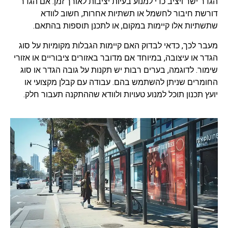
הגדר ישר ויציב כדי למנוע בעיות יציבות לאורך זמן. אם הגדר
דורשת חיבור לחשמל או תשתיות אחרות, חשוב לוודא
שתשתיות אלו קיימות במקום, או לתכנן תוספות בהתאם.
מעבר לכך, כדאי לבדוק האם קיימות הגבלות מקומיות על סוג
הגדר או עיצובה, במיוחד אם מדובר באזורים ציבוריים או אזורי
שימור. לדוגמה, בערים רבות יש תקנות על גובה הגדר או סוג
החומרים שניתן להשתמש בהם. עבודה עם קבלן מקצועי או
יועץ תכנון תוכל למנוע טעויות ולוודא שההתקנה תעבור חלק.