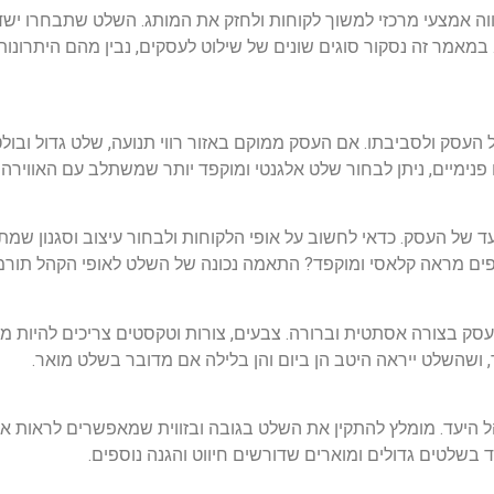
ווה אמצעי מרכזי למשוך לקוחות ולחזק את המותג. השלט שתבחרו י
מאמר זה נסקור סוגים שונים של שילוט לעסקים, נבין מהם היתרונות ש
העסק ולסביבתו. אם העסק ממוקם באזור רווי תנועה, שלט גדול ובול
 פנימיים, ניתן לבחור שלט אלגנטי ומוקפד יותר שמשתלב עם האווירה 
עד של העסק. כדאי לחשוב על אופי הלקוחות ולבחור עיצוב וסגנון ש
מעדיפים מראה קלאסי ומוקפד? התאמה נכונה של השלט לאופי הקהל תו
ק בצורה אסתטית וברורה. צבעים, צורות וטקסטים צריכים להיות מו
, ושהשלט ייראה היטב הן ביום והן בלילה אם מדובר בשלט מואר.
הל היעד. מומלץ להתקין את השלט בגובה ובזווית שמאפשרים לראות או
 בשלטים גדולים ומוארים שדורשים חיווט והגנה נוספים.