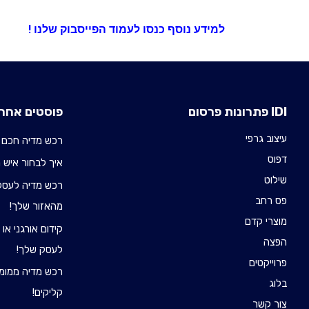
למידע נוסף
כנסו לעמוד הפייסבוק שלנו !
IDI פתרונות פרסום
פוסטים אחרו
עיצוב גרפי
רכש מדיה חכם 
דפוס
איך לבחור איש רכש 
שילוט
רכש מדיה לעסקי
פס רחב
מהאזור שלך!
מוצרי קדם
קידום אורגני או
הפצה
לעסק שלך!
פרוייקטים
רכש מדיה ממומן
בלוג
קליקים!
צור קשר