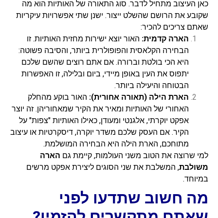
כאן העיצוב מתחיל לדבר. סוג התאורה של האותיות הוא מה
שקובע את הרושם שהשלט ייצור. ישנן שתי אפשרויות עיקריות
שאתם צריכים להכיר:
הארה קדמית:
האור יוצא ישירות מחזית האותיות. זו
הבחירה הקלאסית והפופולרית ביותר, והסיבה פשוטה:
היא הכי בולטת וברורה. אם אתם רוצים שהשם שלכם
יתפוס את העין באופן מיידי, ביום ובלילה, זו האפשרות
הבטוחה והיעילה ביותר.
הארת הילה (תאורה אחורית):
האור בוקע מהחלק
האחורי של האותיות ומאיר את הקיר שמאחוריהן. זה יוצר
אפקט יוקרתי, אלגנטי ומעודן, כאילו האותיות "צפות" על
הקיר. אם העסק שלכם משדר יוקרה, דיסקרטיות או עיצוב
מתוחכם, הארת הילה היא הבחירה המושלמת.
למי שרוצה את הטוב משני העולמות, קיימת גם
הארה
משולבת
, המשלבת את שני הסוגים ליצירת אפקט מרשים
במיוחד.
מה חשוב שתדעו לפני
שאתם מתקשרים להזמין?