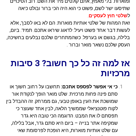
ומוארות. בלי מאמץ, אתם קולטים מיד את השם. רוב הסיכויים
שתיסעו ישר לשם, פשוט כי הוא היה הכי ברור ובולט כיאה
ל
שלטי חוץ לעסקים
.
זאת המהות של שלטי אותיות מוארות. הם לא באו לסבך, אלא
לעשות דבר אחד פשוט ויעיל: לדאוג שיראו אתכם. תמיד. ביום,
בלילה, בגשם או בערפל. כשהמתחרים שלכם נבלעים בחשיכה,
העסק שלכם נשאר מואר וברור .
אז למה זה כל כך חשוב? 3 סיבות
מרכזיות
כי אי אפשר לפספס אתכם:
תחשבו על רחוב חשוך או
סתם פינה פחות מרכזית. שלט מואר הופך לנקודת אור
שמושכת את העין באופן טבעי, גם ממרחק. זה ההבדל בין
לקוח פוטנציאלי שממשיך הלאה, לבין אחד שעוצר כי
תפסתם לו את המבט. הדוגמה הכי טובה היא גדר
שמקיפה אתר בנייה – ביום היא סתם גדר, אבל בלילה,
עם שלט אותיות מוארות, היא הופכת לפרסומת שאי