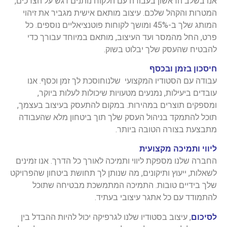
אנו בשלב הראשון בעבודה עם הלקוח נותנים דגש על הצרכים,
המטרות והקהל שלכם. עיצוב מותאם אישית מגביר את זיהוי
המותג שלך ב-45% ומושך לקוחות פוטנציאליים נוספים. כל
פרט, החל מהמסר ועד העיצוב, מותאם במיוחד עבורך כדי
להבטיח שהעסק שלך יבלוט בשוק.
חיסכון בזמן ובכסף
עבודה עם הסטודיו המקצועי שלנוחוסכת לך זמן וכסף. אנו
עובדים ביעילות, נמנעים מטעויות שיכולות לעלות ביוקר,
ומספקים תוצרים במהירות. במקום להתעסק בעיצוב בעצמך,
תוכל להתמקד בניהול העסק שלך תוך ביטחון מלא שהעבודה
מתבצעת בצורה הטובה ביותר.
ליווי ותמיכה מקצועית
החברה שלנו מספקת ליווי ותמיכה לאורך כל הדרך. אנו זמינים
לשאלות, ייעוץ ותיקונים, מה שנותן לך תחושת ביטחון שהפרויקט
שלך בידיים טובות. התמיכה המתמשכת מבטיחה שתוכל
להתמודד עם כל אתגר עיצובי בעתיד.
לסיכום
, עיצוב בסטודיו שלנו לגרפיקה יכול להיות ההבדל בין