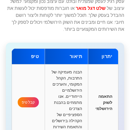
עסק רגיל לעסק שמצליח ובולט. עם עיצוב נכון ומקצועי. למשל
עיצוב של
שלט דגל מואר
או חוברות מודפסות יכול לעשות את
ההבדל בעסק שלך. תוכל למשוך יותר לקוחות וליצור רושם
חיובי. אנו חיים ומבינים את השוק הירושלמי ויכולים לספק לך
את השירותים המקצועיים ביותר.
יתרון
תיאור
טיפ
הבנה מעמיקה של
התרבות, הקהל
המקומי, והערכים
הירושלמיים
התאמה
הייחודיים. אנו
לשוק
מתמחים בהבנת
קבל טיפ
הירושלמי
הצרכים
הספציפיים של
הקהילה בירושלים
והתאמת השירות