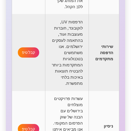
את המותג שלך
ללב הקהל.
הדפסות UV,
לוקובונד, חוברות
מעוצבות ועוד,
בהתאמה לעסקים
שירותי
ירושלמים. אנו
הדפסה
משתמשים
קבל טיפ
מתקדמים
בטכנולוגיות
המתקדמות ביותר
להבטיח תוצאות
באיכות בלתי
מתפשרת.
עשרות פרויקטים
מוצלחים
בירושלים עם
הבנה של שוק
הפרסום המקומי.
ניסיון
אנו מביאים איתנו
קבל טיפ