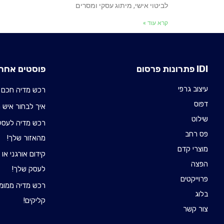
לביטוי אישי, מיתוג עסקי ומסרים
קרא עוד »
IDI פתרונות פרסום
פוסטים אחרו
עיצוב גרפי
רכש מדיה חכם 
דפוס
איך לבחור איש רכש 
שילוט
רכש מדיה לעסקי
פס רחב
מהאזור שלך!
מוצרי קדם
קידום אורגני או
הפצה
לעסק שלך!
פרוייקטים
רכש מדיה ממומן
בלוג
קליקים!
צור קשר