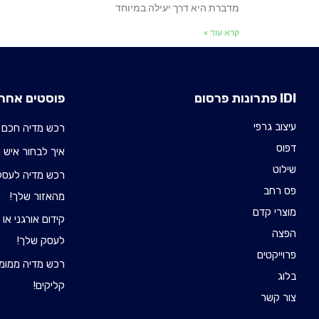
מדברת היא דרך יעילה במיוחד
קרא עוד »
IDI פתרונות פרסום
פוסטים אחרו
עיצוב גרפי
רכש מדיה חכם 
דפוס
איך לבחור איש רכש 
שילוט
רכש מדיה לעסקי
פס רחב
מהאזור שלך!
מוצרי קדם
קידום אורגני או
הפצה
לעסק שלך!
פרוייקטים
רכש מדיה ממומן
בלוג
קליקים!
צור קשר