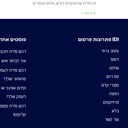
מיותרת שהמהנדס דורש, אתם עומדים
קרא עוד »
IDI פתרונות פרסום
פוסטים אחרו
עיצוב גרפי
רכש מדיה חכם 
דפוס
איך לבחור איש רכש 
שילוט
רכש מדיה לעסקי
פס רחב
מהאזור שלך!
מוצרי קדם
קידום אורגני או
הפצה
לעסק שלך!
פרוייקטים
רכש מדיה ממומן
בלוג
קליקים!
צור קשר