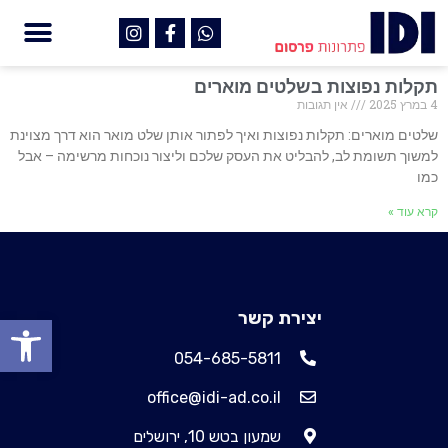
תקלות נפוצות בשלטים מוארים
4 במרץ 2025
אין תגובות
שלטים מוארים: תקלות נפוצות ואיך לפתור אותן שלט מואר הוא דרך מצוינת
למשוך תשומת לב, להבליט את העסק שלכם וליצור נוכחות מרשימה – אבל
כמו
קרא עוד »
יצירת קשר
פתח
054-685-5811
office@idi-ad.co.il
שמעון בטש 10, ירושלים