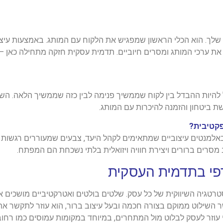
 שלך. הוא הכלי הראשון שמפגיש את הלקוח עם המותג. באמצעות עיצו
את ערכי המותג ומסרים חיוביים. תדמית עסקית חזקה מתחילה כאן –
ול להיות ההבדל בין לקוח שממשיך פנימה לבין כזה שממשיך הלאה. הש
ת ביטחון והזמנה להיכרות עם המותג.
פקטיבית?
אלמנטים עיצוביים שמתאימים לקהל היעד, צבעים שמעוררים רגשות נכו
וב מסרים ברורים ויצירת חוויה ויזואלית בלתי נשכחת הם המפתח.
רפי בתדמית העסקית
סטרטגיה השיווקית של כל עסק. שלטים בולטים ואטרקטיביים מושכים 
אשר השילוט ממוקם בצורה חכמה ובעל עיצוב ברור, הוא עוזר לתקשר
י עוזר לעסק לבלוט מול המתחרים, במיוחד במקומות עמוסים כמו רחובו