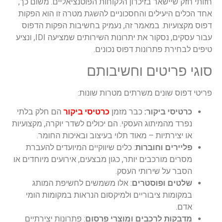
חזותי חזק שיישאר בזיכרון הלקוחות הפוטנציאליים. משום כך,
אחד הכלים היעילים והחסכוניים להשגת מטרה זו הוא הפקות
דפוס מקצועיות. במאמר זה, נעמיק בחשיבות הפקות הדפוס
עבור עסקים, נסקור את יתרונות השירותים שמציעה IDI, ונציע
טיפים לבחירת פתרונות דפוס נכונים.
סוגי פריטים וחשיבותם
פריטי דפוס שונים משרתים מטרות שונות:
כרטיסי ביקור:
כבר מזמן
כרטיסי ביקור
הם חלק בלתי
נפרד מהמיתוג העסקי. הם יכולים לשדר יוקרה, מקצועיות
או יצירתיות – מאוד תלוי בעיצוב ובאיכות החומר.
פליירים וחוברות
: כלים שיווקיים המיועדים להעברת
מסרים מורכבים יותר, כגון מבצעים, אירועים מיוחדים או
הסבר על שירותי העסק.
שלטים ופוסטרים
: אלו משמשים לחשיפת המותג
במקומות ציבוריים ולמיקסום הנראות במקומות הומי
אדם.
מדבקות לרכבים ומוצרי פרסום
: פתרונות יצירתיים