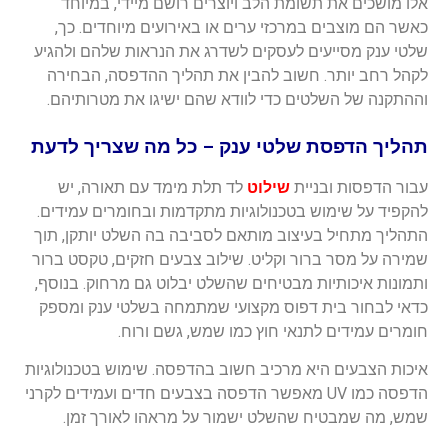
אלו מושכים את תשומת הלב ויוצרים רושם מיידי, במיוחד
כאשר הם מוצבים במרכזי ערים או באירועים מיוחדים. כך,
שלטי ענק מסייעים לעסקים לשדרג את הנראות שלהם ולהגיע
לקהל רחב יותר. חשוב להבין את תהליך ההדפסה, הבחירה
וההתקנה של השלטים כדי לוודא שהם ישיגו את מטרותיהם.
תהליך הדפסת שלטי ענק – כל מה שצריך לדעת
עבור הדפסות ובניית
שילוט
לד תלת מימד עם תאורה, יש
להקפיד על שימוש בטכנולוגיות מתקדמות ובחומרים עמידים.
התהליך מתחיל בעיצוב מותאם לסביבה בה השלט יותקן, תוך
שמירה על מסר ברור וקליט. שילוב צבעים חזקים, טקסט ברור
ותמונות איכותיות מבטיחים שהשלט יבלוט גם מרחוק. בנוסף,
כדאי לבחור בית דפוס מקצועי שמתמחה בשלטי ענק ומספק
חומרים עמידים לתנאי חוץ כמו שמש, גשם ורוח.
איכות הצבעים היא מרכיב חשוב בהדפסה. שימוש בטכנולוגיות
הדפסה כמו UV מאפשר הדפסה בצבעים חדים ועמידים לקרני
שמש, מה שמבטיח שהשלט ישמור על מראהו לאורך זמן.