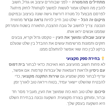
מתחילים מהמטרה
– לפני שבוחרים עיצוב או גודל, חשוב
להבין מה השלט אמור לעשות: למשוך לקוחות? לחזק מיתוג?
לפרסם מבצע? כל מטרה דורשת גישה שונה בעיצוב ובמיקום.
מיקום זה הכל
– שלט טוב חייב להיות
נראה וברור
מהזווית
הנכונה. צריך לחשוב על גובה ההצבה, התאורה בשטח והמרחק
שממנו אנשים יראו אותו.
עיצוב שבולט ומושך את העין
– טקסט גדול וקריא, צבעים
חזקים ותמונות מרשימות עושים את ההבדל בין שלט שנעלם
ברקע לבין כזה שאי אפשר להתעלם ממנו.
בחירת ספק מקצועי
לא פחות חשוב מהעיצוב הוא האיכות. כדאי לבחור
בית דפוס
עם ניסיון
ולראות דוגמאות של עבודות קודמות. אם אפשר,
עדיף לבחור ספק שמציע גם
שירות התקנה מקצועי
, כדי
להבטיח שהשלט יישאר עמיד, בטוח וייראה טוב לאורך זמן.
סיכום:
שלט טוב הוא כזה שמושך את העין, מעביר מסר חד
וברור, ומותקן בצורה מקצועית. השקעה נכונה בבחירת השלט
היא השקעה בעסק שלך.