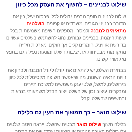
שילוט לבניינים – לחשוף את העסק מכל כיוון
שילוט לבניינים הופך מבנים גדולים לכלי פרסום יעיל, בין אם
מדובר בבנייני מגורים, משרדים או קניונים.
השלטים
מתאימים למבנה
ולמסר, ומספקים חשיפה משמעותית בכל
שעות היממה. בבניינים גבוהים, נהוג להשתמש בשלטים עשויים
בד רשת או ויניל, חומרים קלים אך חזקים. מערכות תלייה
מתקדמות מבטיחות את יציבות השלט ומונעות נפילה גם בתנאי
מזג אוויר קשים.
בבחירת השלט, יש להתאים את גודלו לגודל המבנה ולבחון את
זוויות הראיה השונות, מה שיאפשר חשיפה מקסימלית לכל כיוון.
בירושלים, למשל, שלטי ענק משמשים למשיכת תיירים
ומבקרים. עיצוב נכון של השלט ייצור הבדל משמעותי בנראות
ובחשיפה שהשלט יקבל.
שילוט מואר – כך תמשוך את העין גם בלילה
בלילה חשוך
שילוט מואר
מבטיח שהשלט ייראה היטב. שלטים
אלו כוללים תאורה פנימית או חיצונית שמדגישה את המסר