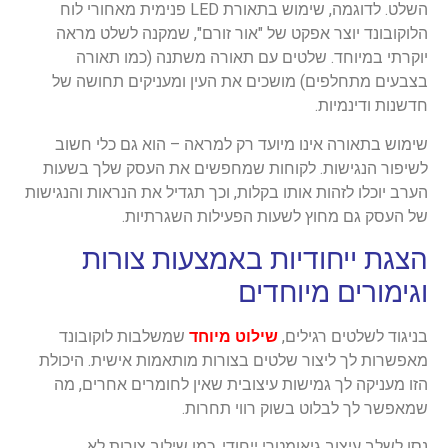
השלט. לדוגמה, שימוש בתאורת LED פנימית מאחורי לוח
הלוקובונד יוצר אפקט של "אור זורם", שמקנה לשלט מראה
יוקרתי במיוחד. שלטים עם תאורה משתנה (כמו תאורה
בצבעים מתחלפים) מושכים את העין ומעניקים תחושה של
חדשנות ודינמיות.
שימוש בתאורה אינו מיועד רק למראה – הוא גם כלי חשוב
לשיפור הנגישות. לקוחות שמחפשים את העסק שלך בשעות
הערב יוכלו לזהות אותו בקלות, וכך תגדיל את הנראות והנגישות
של העסק גם מחוץ לשעות הפעילות השגרתיות.
הצגת ייחודיות באמצעות צורות
וגימורים מיוחדים
בניגוד לשלטים רגילים,
שילוט מיוחד
שמשלבות לוקובונד
מאפשרות לך ליצור שלטים בצורות מותאמות אישית. היכולת
הזו מעניקה לך גמישות עיצובית שאין לחומרים אחרים, מה
שמאפשר לך לבלוט בשוק רווי תחרות.
נסו לשלב עיצוב גיאומטרי ייחודי, כמו שילוב צורות לא