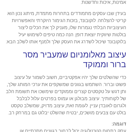
אמינות, איכות וחדשנות.
בעידן שבו עסקים מתמודדים בתחרות מתמדת, מיתוג נכון הוא
קריטי להצלחה. לוקובונד, בזכות הגימור היוקרתי והאפשרויות
העיצוביות הבלתי נגמרות שלו, מעניק לך את הכלים ליצור
בולטות שיווקית יוצאת דופן. הנה כמה טיפים לשימוש יעיל
בלוקובונד שיכול לשדרג את העסק שלך ולמנף אותו לשלב הבא:
עיצוב מאלומניום שמעביר מסר
ברור וממוקד
כדי שהשלטים שלך יהיו אפקטיביים, חשוב לשמור על עיצוב
פשוט וברור. השתמש בגוונים שמשקפים את ערכי המותג שלך,
ותן דגש על טקסטים קצרים וממוקדים שימשכו את תשומת הלב
של לקוחותיך. עיצוב מבולגן או עמוס בפרטים עלול לבלבל
ולגרום לאובדן עניין. לעומת זאת, עיצוב מדויק, שמשלב טקסט
בולט עם צבעים מושכים, יבטיח שהשלט יבלוט גם במרחק רב.
דוגמה:
עסק בתחום הטכנולוגיה יכול לבחור בגוונים מתכתיים או