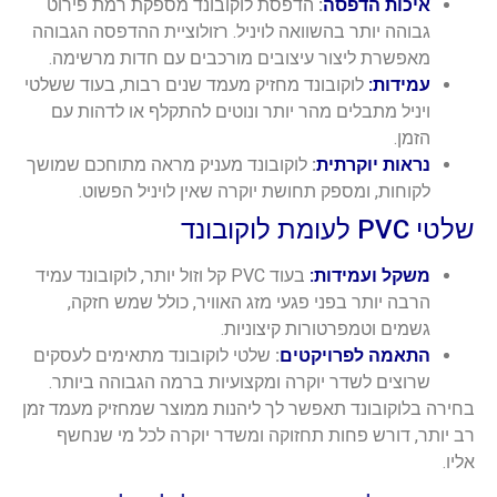
איכות הדפסה
:
הדפסת לוקובונד מספקת רמת פירוט
גבוהה יותר בהשוואה לויניל. רזולוציית ההדפסה הגבוהה
מאפשרת ליצור עיצובים מורכבים עם חדות מרשימה.
עמידות:
לוקובונד מחזיק מעמד שנים רבות, בעוד ששלטי
ויניל מתבלים מהר יותר ונוטים להתקלף או לדהות עם
הזמן.
נראות יוקרתית
:
לוקובונד מעניק מראה מתוחכם שמושך
לקוחות, ומספק תחושת יוקרה שאין לויניל הפשוט.
שלטי PVC לעומת לוקובונד
משקל ועמידות:
בעוד PVC קל וזול יותר, לוקובונד עמיד
הרבה יותר בפני פגעי מזג האוויר, כולל שמש חזקה,
גשמים וטמפרטורות קיצוניות.
התאמה לפרויקטים
:
שלטי לוקובונד מתאימים לעסקים
שרוצים לשדר יוקרה ומקצועיות ברמה הגבוהה ביותר.
בחירה בלוקובונד תאפשר לך ליהנות ממוצר שמחזיק מעמד זמן
רב יותר, דורש פחות תחזוקה ומשדר יוקרה לכל מי שנחשף
אליו.