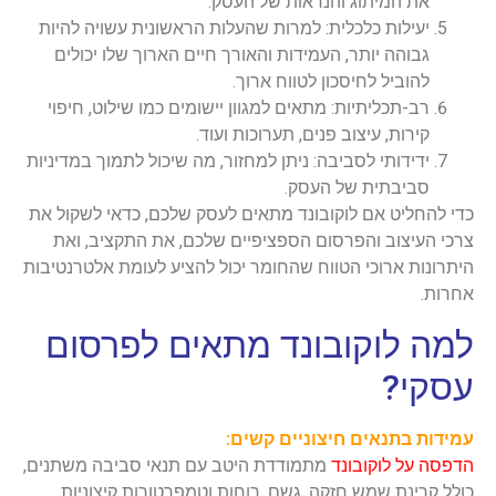
את המיתוג והנראות של העסק.
יעילות כלכלית: למרות שהעלות הראשונית עשויה להיות
גבוהה יותר, העמידות והאורך חיים הארוך שלו יכולים
להוביל לחיסכון לטווח ארוך.
רב-תכליתיות: מתאים למגוון יישומים כמו שילוט, חיפוי
קירות, עיצוב פנים, תערוכות ועוד.
ידידותי לסביבה: ניתן למחזור, מה שיכול לתמוך במדיניות
סביבתית של העסק.
כדי להחליט אם לוקובונד מתאים לעסק שלכם, כדאי לשקול את
צרכי העיצוב והפרסום הספציפיים שלכם, את התקציב, ואת
היתרונות ארוכי הטווח שהחומר יכול להציע לעומת אלטרנטיבות
אחרות.
למה לוקובונד מתאים לפרסום
עסקי?
עמידות בתנאים חיצוניים קשים:
הדפסה על לוקובונד
מתמודדת היטב עם תנאי סביבה משתנים,
כולל קרינת שמש חזקה, גשם, רוחות וטמפרטורות קיצוניות.