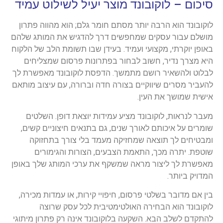
סיכום – לוקובונד מוצר יעיל לשילוט עמיד
לוקובונד הוא הרבה יותר מסתם חומר גלם; הוא מהווה פתרון
מושלם עבור עסקים שמחפשים דרך להדגיש את המותג שלהם
באופן יוקרתי, מקצועי ועמיד. בעידן שבו תשומת הלב של הלקוח
היא מצרך נדיר, חשוב לבחור בפתרונות פרסום שמצליחים
לבלוט ולהשאיר רושם מתמשך. הדפסת לוקובונד מאפשרת לך
להעביר מסרים שיווקיים בצורה חדה וברורה, עם עיצוב מותאם
אישית שמושך את העין.
מעבר לנראות, לוקובונד מציע עמידות יוצאת דופן. השלטים
שומרים על איכותם לאורך שנים, גם בתנאים חיצוניים קשים,
ומבטיחים לך תוצאה שמחזיקה מעמד בלי צורך בתחזוקה
שוטפת. יתרה מכך, התאמת הצבעים, הצורות והגימורים
מאפשרת לך ליצור מראה שמשקף את ערכי המותג שלך באופן
המדויק ביותר.
בין אם מדובר בשלטי פרסום, חיפויי קירות, או עמדות מכירה,
לוקובונד הוא הבחירה האולטימטיבית לכל עסק שרוצה
להתקדם לשלב הבא. השקעה בלוקובונד אינה רק פתרון מיתוגי