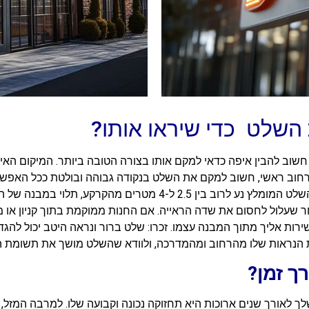
השלט כדי שיראו אותו?
ב להבין איפה כדאי למקם אותו בצורה הטובה ביותר. המיקום האידיא
רחוב ראשי, חשוב למקם את השלט בנקודה גבוהה ובולטת ככל האפשר
שהולכי רגל ונהגים יוכלו לראות אותו מרחוק. גובה השלט המומלץ נע לרוב
חר שעלול לחסום את שדה הראייה. אם החנות ממוקמת בתוך קניון או 
 הנראות שלו מהרחוב ומהמדרכה, ולוודא שהשלט מושך את תשומת הלב
ך זמן?
ך לאורך שנים ארוכות היא תחזוקה נכונה וקבועה שלו. למרבה המזל,