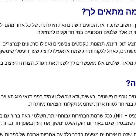
ומה מתאים לך?
חשוב שתכיר את הסוגים השונים ואת היתרונות של כל אחד מהם. ל
ת. אלה שלטים חסכוניים במיוחד וקלים לתחזוקה.
לד צבעוניים (RGB) מאפשרים להציג תוכן דינמי, תמונות, טקסטים צבעוניים ואפילו סרטו
תנים, לאחל ללקוחות חג שמח או אפילו להציג שעון דיגיטלי שימשו
מלאה. שלטים אלו מאפשרים לך לשנות את הגודל, הצורה והעיצוב בדי
ה?
ם טכניים פשוטים. ראשית, ודא שהשלט עמיד בפני תנאי מזג האוויר. 
ת במיוחד לטווח ארוך, שתמנע תקלות והוצאות מיותרות.
עניין נוסף הוא איכות הבהירות של השלט (נמדדת בניט – NIT). ככל שרמת הבהירות גבוהה 
. שלטים איכותיים מגיעים בדרך כלל עם אחריות ארוכה של לפחות ש