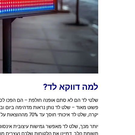
למה דווקא לד?
שלטי לד הם לא סתם אופנה חולפת – הם הפכו לסט
פשוט מאוד – שלט לד נותן נראות מדהימה ביום ובל
יקרה, שלט לד איכותי חוסך עד 70% מההוצאות על חשמל ומחזיק מעמד שנים ארוכות ללא צורך בטיפול מיוחד.
יותר מכך, שלט לד מאפשר גמישות עיצובית אינסופ
תשומת הלב. דמיינו את הלקוחות שלכם נעצרים מול 