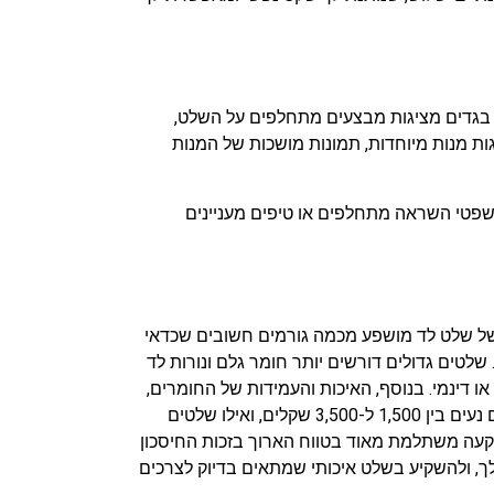
ת בגדים מציגות מבצעים מתחלפים על השלט,
גות מנות מיוחדות, תמונות מושכות של המנות
שפטי השראה מתחלפים או טיפים מעניינים
של שלט לד מושפע מכמה גורמים חשובים שכדאי
טים גדולים דורשים יותר חומר גלם ונורות לד
 דינמי. בנוסף, האיכות והעמידות של החומרים,
כמו אלומיניום או פלסטיק מוקשח עם איטום למים, יכולים להשפיע על העלות. לרוב, המחירים של שלטי לד קטנים ופשוטים נעים בין 1,500 ל-3,500 שקלים, ואילו שלטים
-5,000 עד 15,000 שקלים ומעלה. קח בחשבון שההשקעה משתלמת מאוד בטווח הארוך בזכות החיסכון
ך, ולהשקיע בשלט איכותי שמתאים בדיוק לצרכים