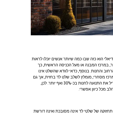
לי הוא כזה שבו כמה שיותר אנשים יוכלו לראות
, במרכז המבנה או מעל הכניסה הראשית, כך
 בין 2.5 ל-4 מטרים מהקרקע, תלוי במבנה של הרחוב והחנות. בנוסף, כדאי לוודא שהשלט אינו
מרכז מסחרי, מומלץ לשלב שלט לד בחזית, אך גם
בתוך החלל הפנימי, על מנת להוביל את הלקוחות ישירות אליך מתוך המבנה עצמו. זכרו: שלט ברור ונראה היטב יכול להגדיל את התנועה לחנות בכ-30% ואף יותר. לכן,
 מכל כיוון אפשרי.
 תחזוקה של שלטי לד אינה מסובכת ואינה דורשת