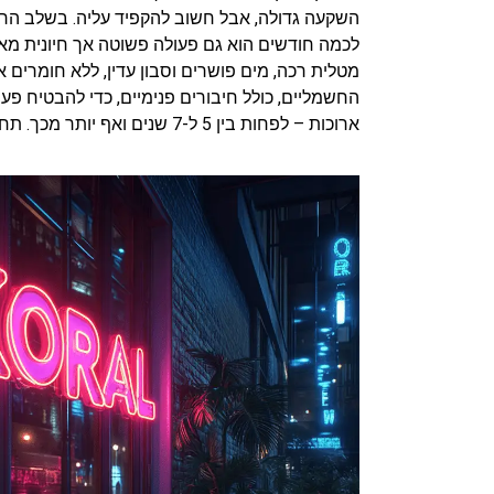
השקעה גדולה, אבל חשוב להקפיד עליה. בשלב הראשו
לכמה חודשים הוא גם פעולה פשוטה אך חיונית מאוד
מטלית רכה, מים פושרים וסבון עדין, ללא חומרים 
החשמליים, כולל חיבורים פנימיים, כדי להבטיח פע
ארוכות – לפחות בין 5 ל-7 שנים ואף יותר מכך. תחזוקה פשוטה זו מבטיחה לך שההשקעה הכספית תישאר משתלמת, והשלט ימשיך להביא לך לקוחות באופן עקבי ויעיל.