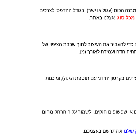
300 DPI), בפורמט שמתאים להדפסה – לרוב PDF, AI או PNG. יש להתחשב במבנה הכוס (עגול או ישר) ובגודל ההדפס. לצרכים
 מכל סוג
אצלנו באתר.
כדי להעביר את העיצוב לתוך שכבת הציפוי של
ים בקרטון יחידני עם תוספת הגנה), ומוכנות
ם או שפשופים חזקים, ולשמור עליה הרחק מחום
שלנו
ולהתרשם בעצמכם.