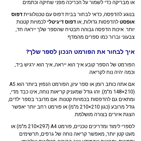
או מבריקה כדי לשמור על הכריכה מפני שחיקה וכתמים.
בנוגע להדפסה, כדאי לבחור בבית דפוס עם טכנולוגיית
דפוס
אופסט
להדפסות גדולות, או
דפוס דיגיטלי
לכמויות קטנות
יותר. איכות הדפסה גבוהה תבטיח שהספר שלך ייראה חד,
צבעוני וברור כמו ספרים מהמדף.
איך לבחור את הפורמט הנכון לספר שלך?
הפורמט של הספר קובע איך הוא ייראה, איך הוא ירגיש ביד,
וכמה יהיה נוח לקריאה.
אם אתה כותב רומן או ספר עיון, הפורמט הנפוץ ביותר הוא A5
(148×210 מ"מ). זהו גודל שמעניק קריאות נוחה, אינו כבד מדי,
ומתאים גם להדפסות בכמויות קטנות. אם מדובר בספר ילדים,
גודל מרובע (כגון 210×210 מ"מ) או פורמט רחב יותר יאפשר
הצגת איורים בצורה מושלמת.
לספרי לימוד ומדריכים טכניים, פורמט A4 (210×297 מ"מ) או
מעט קטן יותר, מאפשר קריאה נוחה של גרפים, תרשימים