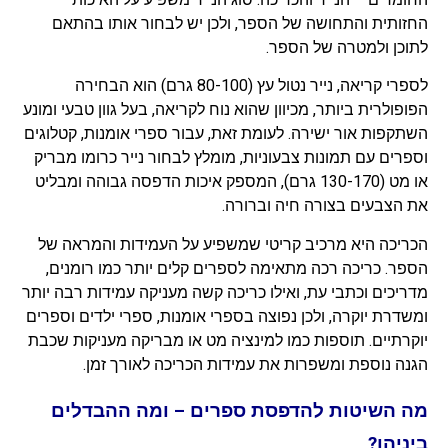
החזותית והתחושה של הספר, ולכן יש לבחור אותו בהתאם
לתוכן ולמטרה של הספר.
לספרי קריאה, נייר נטול עץ (80-100 גרם) הוא הבחירה
הפופולרית ביותר, מכיוון שהוא נוח לקריאה, בעל גוון טבעי ומונע
השתקפות אור ישירה. לעומת זאת, עבור ספרי אומנות, קטלוגים
וספרים עם תמונות צבעוניות, מומלץ לבחור נייר כרומו מבריק
או מט (130-170 גרם), המספק איכות הדפסה גבוהה ומבליט
את הצבעים בצורה חיה וברורה.
הכריכה היא מרכיב קריטי שמשפיע על העמידות והמראה של
הספר. כריכה רכה מתאימה לספרים קלים יותר כמו רומנים,
מדריכים וכתבי עת, ואילו כריכה קשה מעניקה עמידות רבה יותר
ומשדרת יוקרה, ולכן נפוצה בספרי אומנות, ספרי ילדים וספרים
יוקרתיים. תוספות כמו למינציה מט או מבריקה מעניקות שכבת
הגנה נוספת ומשפרות את עמידות הכריכה לאורך זמן.
מה השיטות להדפסת ספרים – ומה ההבדלים
ביניהן?