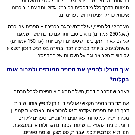
ותמונות, ומבטיח שהמידע יוצג בבירור. קטלוגים ואלבומי
תמונות בדרך כלל מודפסים בפורמט גדול יותר עם נייר כרומו
איכותי, כדי להעניק תחושת פרימיום.
מעבר לגודל הפיזי, יש להתחשב גם בכריכה – ספרים עבי כרס
(מעל 250 עמודים) נראים טוב יותר עם כריכה קשה שמגנה
עליהם לאורך זמן, בעוד שספרים דקים יותר (עד 150 עמודים)
משתלבים טוב יותר בכריכה רכה. בחירה בפורמט הנכון תשפיע
על חוויית הקריאה וגם על העלויות של ההדפסה.
איך תוכלו להפיץ את הספר המודפס ולמכור אותו
בקלות?
לאחר שהספר הודפס, השלב הבא הוא הפצתו לקהל הרחב.
אם מדובר בספר מקצועי או לימודי, ניתן להפיץ אותו ישירות
דרך חנויות ספרים אקדמיות או למכור אותו באמצעות קמפיין
מכירה ישיר למוסדות ולארגונים רלוונטיים. ספרים לילדים
ורומנים ניתן להפיץ ברשתות הספרים הגדולות או באמצעות
חנויות אינטרנטיות כמו עברית, סטימצקי וצומת ספרים.