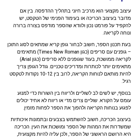
עיצוב מקצועי הוא מרכיב חיוני בתהליך ההדפסה. בין אם
מדובר בעיצוב הכריכה או בעימוד הפנימי של הטקסט, יש
להקפיד על פורמט נכון ולוודא שהספר מודפס בצורה ברורה
ונוחה לקריאה.
בעת תכנון הספר, חשוב לבחור גופן קריא שמתאים לסוג התוכן
– גופנים עם סריפים (כגון Times New Roman) מתאימים
לקריאה ממושכת, בעוד שגופנים ללא סריפים (כגון Arial)
מתאימים יותר לכותרות ומדריכים טכניים. גודל הגופן צריך
להיות מותאם לנוחות הקריאה, לרוב בין 10-12 נקודות לטקסט
רגיל.
בנוסף, יש לשים לב לשוליים ולריווח בין השורות כדי למנוע
עומס על הקורא. שוליים צרים מדי או ריווח לא אחיד יכולים
לפגוע בנוחות הקריאה ולהפוך את הספר לפחות מזמין.
בעיצוב הכריכה, חשוב להשתמש בצבעים ובתמונות איכותיות
שמשדרות את המהות של הספר ומושכות את העין. הכריכה
היא הרושם הראשוני של הספר, ולכן עליה להיות מקצועית,