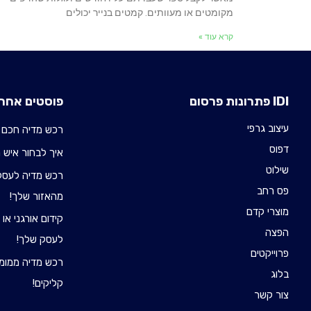
מקומטים או מעוותים. קמטים בנייר יכולים
קרא עוד »
IDI פתרונות פרסום
פוסטים אחרו
עיצוב גרפי
רכש מדיה חכם 
דפוס
איך לבחור איש רכש 
שילוט
רכש מדיה לעסקי
פס רחב
מהאזור שלך!
מוצרי קדם
קידום אורגני או
הפצה
לעסק שלך!
פרוייקטים
רכש מדיה ממומן
בלוג
קליקים!
צור קשר