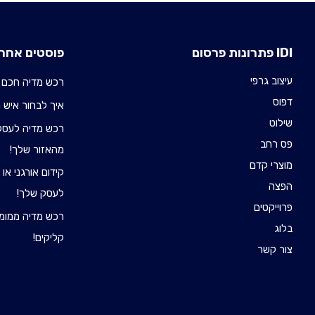
IDI פתרונות פרסום
פוסטים אחרו
עיצוב גרפי
רכש מדיה חכם 
דפוס
איך לבחור איש רכש 
שילוט
רכש מדיה לעסקי
פס רחב
מהאזור שלך!
מוצרי קדם
קידום אורגני או
הפצה
לעסק שלך!
פרוייקטים
רכש מדיה ממומן
בלוג
קליקים!
צור קשר