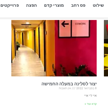
שילוט
פס רחב
מוצרי קדם
הפצה
פרוייקטים
יצור לסלינה במעלה החמישה
8 בפברואר 2022
אין תגובות
איי די איי
קרא עוד »